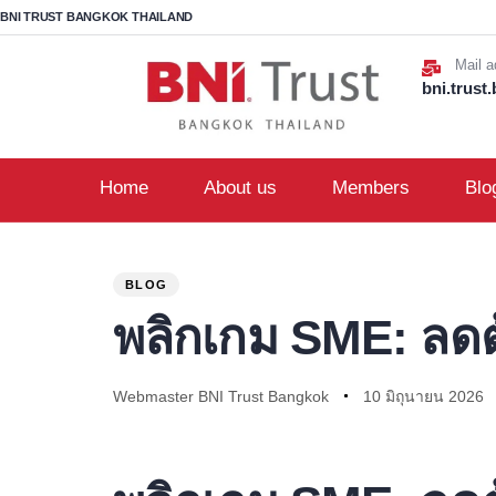
BNI TRUST BANGKOK THAILAND
Mail a
bni.trus
Home
About us
Members
Blo
PUBLISHED
Author
Published
IN:
on:
BLOG
พลิกเกม SME: ลดต้
Webmaster BNI Trust Bangkok
10 มิถุนายน 2026