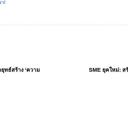
รา!
ยุทธ์สร้าง ‘ความ
SME ยุคใหม่: สร