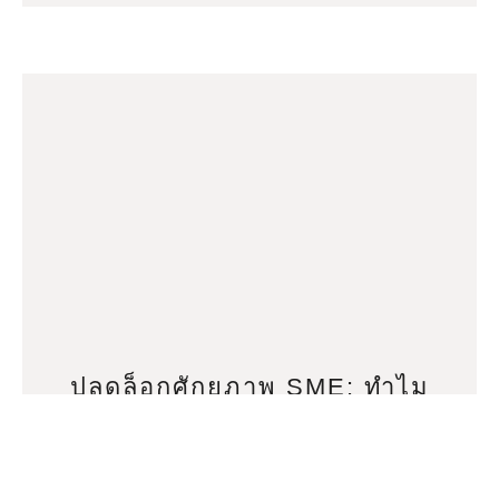
ปลดล็อกศักยภาพ SME: ทำไม
NETWORKING จึงสำคัญกว่าที่คิด
ในยุคปัจจุบัน?
5 สิงหาคม 2026